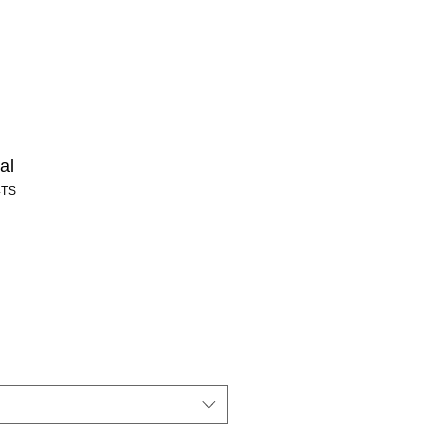
al
4TS