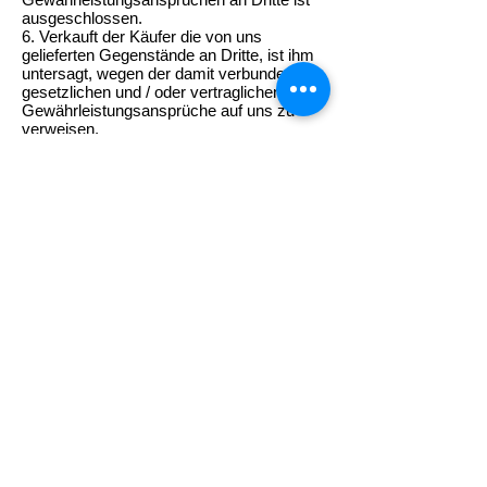
ausgeschlossen.
6. Verkauft der Käufer die von uns
gelieferten Gegenstände an Dritte, ist ihm
untersagt, wegen der damit verbundenen
gesetzlichen und / oder vertraglichen
Gewährleistungsansprüche auf uns zu
verweisen.
7. Ist der Käufer Kaufmann, berühren
Mangelrügen die Fälligkeit des
Kaufpreisanspruches nicht, es sei denn,
ihre Berechtigung sei durch uns schriftlich
anerkannt oder sei rechtskräftig
festgestellt.
Vll. Schadenersatz
1. Im kaufmännischen Verkehr haften wir
nur auf Ersatz des vorhersehbaren
Schadens, soweit dieser leicht fahrlässig
verursacht wurde.
2. Soweit unsere Haftung ausgeschlossen
oder beschränkt ist, gilt dies auch für die
persönliche Haftung unserer Angestellten,
Arbeitnehmer, Mitarbeiter, Vertreter und
Erfüllungsgehilfen.