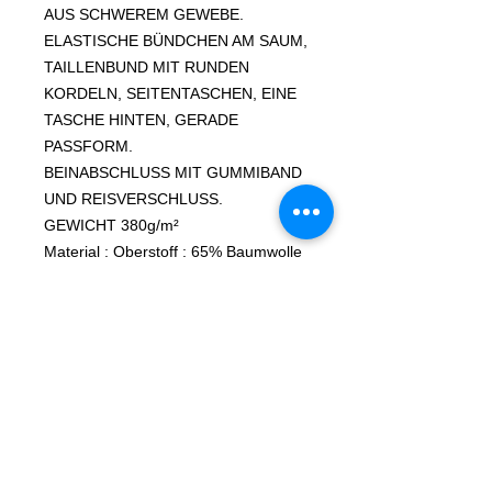
AUS SCHWEREM GEWEBE.
ELASTISCHE BÜNDCHEN AM SAUM,
TAILLENBUND MIT RUNDEN
KORDELN, SEITENTASCHEN, EINE
TASCHE HINTEN, GERADE
PASSFORM.
BEINABSCHLUSS MIT GUMMIBAND
UND REISVERSCHLUSS.
GEWICHT 380g/m²
Material : Oberstoff : 65% Baumwolle
35% Polyester, Brushed Fleece, 380
GSM
Maschinenwäsche30-40°C
LA VIDA LOCA 13 FRONTPRINT
AUF BEIDEN BEINEN
BACKPRINT AUF GESÄSSTASCHE
DURCH DEN MODERNEN SCHNITT
LIEGT DIE SWEATHOSE VOLL IM
TREND