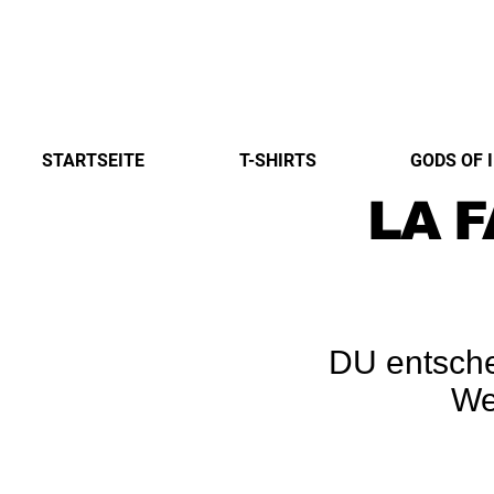
STARTSEITE
T-SHIRTS
GODS OF 
LA 
DU entschei
We