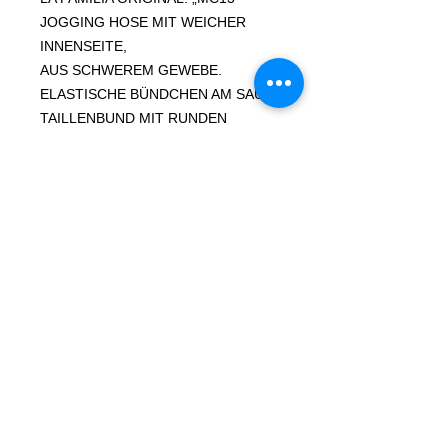
JOGGING HOSE MIT WEICHER
INNENSEITE,
AUS SCHWEREM GEWEBE.
ELASTISCHE BÜNDCHEN AM SAUM,
TAILLENBUND MIT RUNDEN
KORDELN, SEITENTASCHEN, EINE
TASCHE HINTEN, GERADE
PASSFORM. 70%
BAUMWOLLE, 30% POLYESTER,
320 g/m². SKULL MC FRONTPRINT
SOWIE MASSIVER
LA FAMILIA PARA SIEMPRE! DAS
ORIGINAL !
Größentabelle
S
M
L
XL
XXL